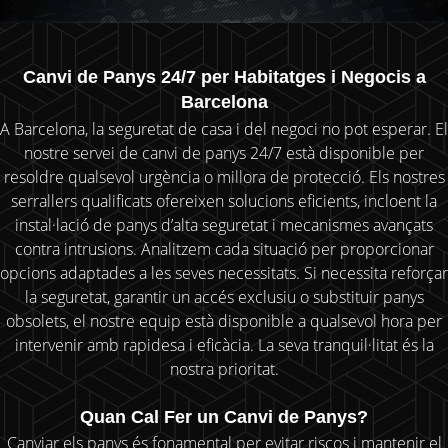
Canvi de Panys 24/7 per Habitatges i Negocis a
Barcelona
A Barcelona, la seguretat de casa i del negoci no pot esperar. El
nostre servei de canvi de panys 24/7 està disponible per
resoldre qualsevol urgència o millora de protecció. Els nostres
serrallers qualificats ofereixen solucions eficients, incloent la
instal·lació de panys d’alta seguretat i mecanismes avançats
contra intrusions. Analitzem cada situació per proporcionar
opcions adaptades a les seves necessitats. Si necessita reforçar
la seguretat, garantir un accés exclusiu o substituir panys
obsolets, el nostre equip està disponible a qualsevol hora per
intervenir amb rapidesa i eficàcia. La seva tranquil·litat és la
nostra prioritat.
Quan Cal Fer un Canvi de Panys?
Canviar els panys és fonamental per evitar riscos i mantenir el