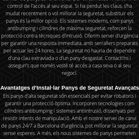
control de l’accés al seu espai. Si ha perdut les claus, s’ha
mudat recentment o vol millorar la seguretat, substituir els
panys és la millor opció. Els sistemes moderns, com panys
antibumping i cilindres de màxima seguretat, reforcen la
protecció contra tècniques d’intrusió. Oferim servei d’urgència
per garantir una resposta immediata, amb serrallers preparats
per actuar les 24 hores. La seguretat no hauria de dependre
d’una clau extraviada o d’un pany desgastat. Contacti’ns i
asseguri’s que només vostè té accés a casa seva o al seu
negoci.
Avantatges d’Instal·lar Panys de Seguretat Avançats
Els panys d’alta seguretat són essencials per evitar robatoris i
garantir una protecció òptima. Incorporen tecnologies com
cilindres antibumping i sistemes antiintrusió, dissenyats per
resistir intents de manipulació. Amb el nostre servei de canvi
de panys 24/7 a Barcelona d’urgència, pot millorar la seguretat
sense esperes. A més, els nous sistemes de panys permeten