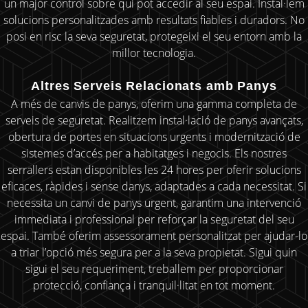
un major control sobre qui pot accedir al seu espai. Instal·lem
solucions personalitzades amb resultats fiables i duradors. No
posi en risc la seva seguretat, protegeixi el seu entorn amb la
millor tecnologia.
Altres Serveis Relacionats amb Panys
A més de canvis de panys, oferim una gamma completa de
serveis de seguretat. Realitzem instal·lació de panys avançats,
obertura de portes en situacions urgents i modernització de
sistemes d’accés per a habitatges i negocis. Els nostres
serrallers estan disponibles les 24 hores per oferir solucions
eficaces, ràpides i sense danys, adaptades a cada necessitat. Si
necessita un canvi de panys urgent, garantim una intervenció
immediata i professional per reforçar la seguretat del seu
espai. També oferim assessorament personalitzat per ajudar-lo
a triar l’opció més segura per a la seva propietat. Sigui quin
sigui el seu requeriment, treballem per proporcionar
protecció, confiança i tranquil·litat en tot moment.