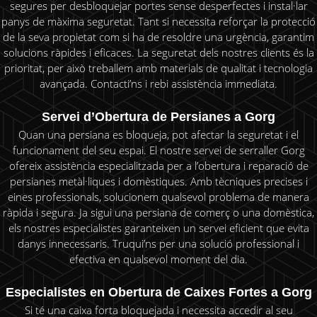
segures per desbloquejar portes sense desperfectes i instal·lar
panys de màxima seguretat. Tant si necessita reforçar la protecció
de la seva propietat com si ha de resoldre una urgència, garantim
solucions ràpides i eficaces. La seguretat dels nostres clients és la
prioritat, per això treballem amb materials de qualitat i tecnologia
avançada. Contacti’ns i rebi assistència immediata.
Servei d’Obertura de Persianes a Gorg
Quan una persiana es bloqueja, pot afectar la seguretat i el
funcionament del seu espai. El nostre servei de serraller Gorg
ofereix assistència especialitzada per a l’obertura i reparació de
persianes metàl·liques i domèstiques. Amb tècniques precises i
eines professionals, solucionem qualsevol problema de manera
ràpida i segura. Ja sigui una persiana de comerç o una domèstica,
els nostres especialistes garanteixen un servei eficient que evita
danys innecessaris. Truqui’ns per una solució professional i
efectiva en qualsevol moment del dia.
Especialistes en Obertura de Caixes Fortes a Gorg
Si té una caixa forta bloquejada i necessita accedir al seu