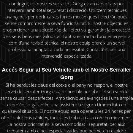
contingut, els nostres serrallers Gorg estan capacitats per
intervenir amb total seguretat i discreció. Utilitzem tècniques
avançades per obrir caixes fortes mecàniques i electròniques
sense comprometre la seva funcionalitat. El nostre objectiu és
proporcionar una solució ràpida i efectiva, garantint la protecció
dels seus béns més valuosos. Tant si es tracta d’una emergència
com d’una revisió tècnica, el nostre equip ofereix un servei
professional adaptat a cada necessitat. Contacti’ns per una
intervenció especialitzada.
Accés Segur al Seu Vehicle amb el Nostre Serraller
Gorg
Si ha perdut les claus del cotxe o el pany no respon, el nostre
servei de serraller Gorg està disponible per obrir el seu vehicle
sense causar desperfectes. Amb tècniques avançades i una àmplia
experiència, garantim una assistència segura i immediata en
qualsevol situació. El nostre equip està operatiu les 24 hores per
oferir solucions ràpides, tant si es troba a casa com en moviment.
La nostra prioritat és la seva comoditat i seguretat, per això
treballem amb eines especialitzades que permeten resoldre