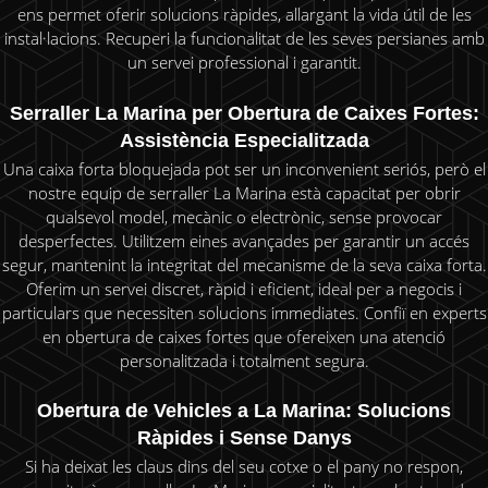
ens permet oferir solucions ràpides, allargant la vida útil de les
instal·lacions. Recuperi la funcionalitat de les seves persianes amb
un servei professional i garantit.
Serraller La Marina per Obertura de Caixes Fortes:
Assistència Especialitzada
Una caixa forta bloquejada pot ser un inconvenient seriós, però el
nostre equip de serraller La Marina està capacitat per obrir
qualsevol model, mecànic o electrònic, sense provocar
desperfectes. Utilitzem eines avançades per garantir un accés
segur, mantenint la integritat del mecanisme de la seva caixa forta.
Oferim un servei discret, ràpid i eficient, ideal per a negocis i
particulars que necessiten solucions immediates. Confiï en experts
en obertura de caixes fortes que ofereixen una atenció
personalitzada i totalment segura.
Obertura de Vehicles a La Marina: Solucions
Ràpides i Sense Danys
Si ha deixat les claus dins del seu cotxe o el pany no respon,