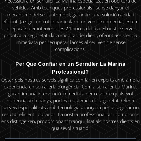
necessitarà un serraller La Marina especialitzat en obertura de
vehicles. Amb tècniques professionals i sense danyar el
mecanisme del seu automòbil, garantim una solució ràpida i
eficient. Ja sigui un cotxe particular o un vehicle comercial, estem
preparats per intervenir les 24 hores del dia. El nostre servei
prioritza la seguretat i la comoditat del client, oferint assistència
immediata per recuperar l’accés al seu vehicle sense
complicacions.
Per Què Confiar en un Serraller La Marina
Professional?
Optar pels nostres serveis significa confiar en experts amb àmplia
experiència en serralleria d’urgència. Com a serraller La Marina,
garantim una intervenció immediata per resoldre qualsevol
incidència amb panys, portes o sistemes de seguretat. Oferim
serveis especialitzats amb tecnologia avançada per assegurar un
resultat eficient i durador. La nostra professionalitat i compromís
ens distingeixen, proporcionant tranquil·litat als nostres clients en
qualsevol situació.