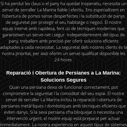
Si ha perdut les claus o el pany ha quedat inoperatiu, necessita un
servei de serraller La Marina fiable i efectiu. Ens especialitzem en
l’obertura de portes sense desperfectes i la substitució de panys
de seguretat per protegir el seu habitatge o negoci. El nostre
equip intervé amb rapidesa, fent ús de tècniques modernes que
garanteixen un servei net i segur. Independentment del tipus de
pany, treballem amb precisió per oferir solucions eficients
adaptades a cada necessitat. La seguretat dels nostres clients és la
nostra prioritat, per això oferim un servei qualificat disponible les
24 hores.
Reparació i Obertura de Persianes a La Marina:
Solucions Segures
Quan una persiana deixa de funcionar correctament, pot
comprometre la seguretat i la comoditat del seu espai. El nostre
servei de serraller La Marina inclou la reparació i obertura de
persianes metàl·liques i domèstiques amb tècniques eficients que
eviten danys. Si la seva persiana s’ha bloquejat o necessita una
intervenció urgent, el nostre equip està preparat per actuar
immediatament. La nostra experiència en aquest tipus de sistemes